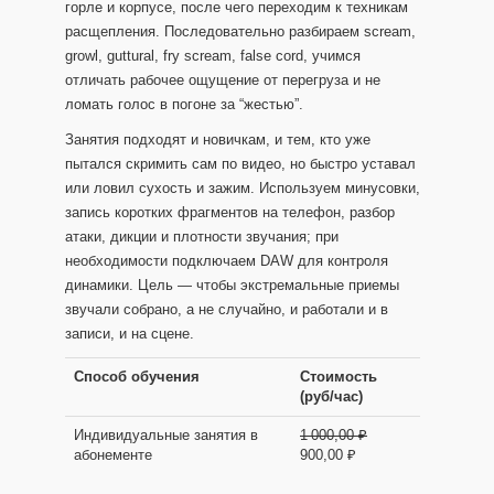
горле и корпусе, после чего переходим к техникам
расщепления. Последовательно разбираем scream,
growl, guttural, fry scream, false cord, учимся
отличать рабочее ощущение от перегруза и не
ломать голос в погоне за “жестью”.
Занятия подходят и новичкам, и тем, кто уже
пытался скримить сам по видео, но быстро уставал
или ловил сухость и зажим. Используем минусовки,
запись коротких фрагментов на телефон, разбор
атаки, дикции и плотности звучания; при
необходимости подключаем DAW для контроля
динамики. Цель — чтобы экстремальные приемы
звучали собрано, а не случайно, и работали и в
записи, и на сцене.
Способ обучения
Стоимость
(руб/час)
Индивидуальные занятия в
1 000,00 ₽
абонементе
900,00 ₽