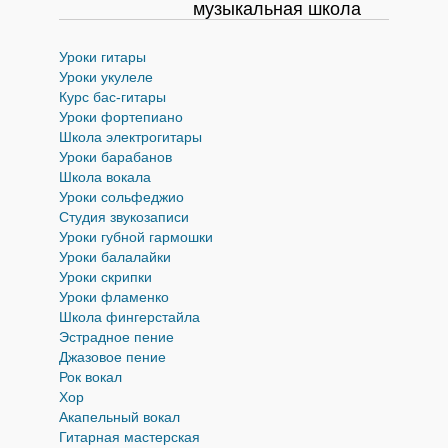
музыкальная школа
Уроки гитары
Уроки укулеле
Курс бас-гитары
Уроки фортепиано
Школа электрогитары
Уроки барабанов
Школа вокала
Уроки cольфеджио
Студия звукозаписи
Уроки губной гармошки
Уроки балалайки
Уроки скрипки
Уроки фламенко
Школа фингерстайла
Эстрадное пение
Джазовое пение
Рок вокал
Хор
Акапельный вокал
Гитарная мастерская